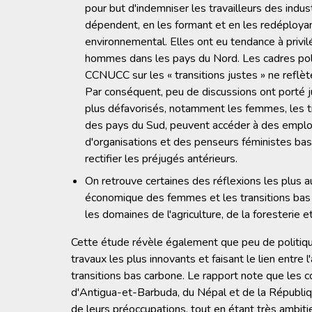
pour but d'indemniser les travailleurs des indus
dépendent, en les formant et en les redéployan
environnemental. Elles ont eu tendance à privil
hommes dans les pays du Nord. Les cadres poli
CCNUCC sur les « transitions justes » ne reflè
Par conséquent, peu de discussions ont porté ju
plus défavorisés, notamment les femmes, les tra
des pays du Sud, peuvent accéder à des emploi
d'organisations et des penseurs féministes bas
rectifier les préjugés antérieurs.
On retrouve certaines des réflexions les plus a
économique des femmes et les transitions bas ca
les domaines de l'agriculture, de la foresterie et
Cette étude révèle également que peu de politiq
travaux les plus innovants et faisant le lien ent
transitions bas carbone. Le rapport note que les 
d'Antigua-et-Barbuda, du Népal et de la Républiqu
de leurs préoccupations, tout en étant très ambit