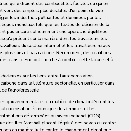
tries qui extraient des combustibles fossiles ou qui en
t vers des emplois plus durables d'un point de vue
égier les industries polluantes et dominées par les
tiques mondiaux tels que les textes de décision de la
tent pas encore suffisamment une approche équilibrée.
squ'à présent sur la manière dont les travailleurs les
vailleurs du secteur informel et les travailleurs ruraux
s plus sûrs et bas carbone. Récemment, des coalitions
ées dans le Sud ont cherché à combler cette lacune et à
udacieuses sur les liens entre l'autonomisation
rbone dans la littérature sectorielle, en particulier dans
 de l'agroforesterie.
ues gouvernementales en matière de climat intègrent les
re l'autonomisation économique des femmes et les
contributions déterminées au niveau national (CDN)
e des Îles Marshall placent l'égalité des sexes au centre
ieuses en matière lutte contre le changement climatique.