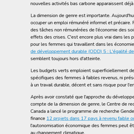
nouvelles activités bas carbone apparaissent déjà 
La dimension de genre est importante. Aujourd'h
occuper un emploi rémunéré informel et précaire.
des tâches non rémunérées de l'économie des soin
effets des crises. C'est encore plus vrai dans les
pour les femmes qui travaillent dans les économ
de développement durable (ODD) 5 : L'égalité des
semblent toujours hors d'atteinte.
Les budgets verts emploient superficiellement des
spécifiques des femmes à faibles revenus, ni pré
à un travail durable, décent et sans risque pour l'
Après avoir constaté que l'approche du développ
compte de la dimension de genre, le Centre de re
Canada a lancé le programme de recherche Gend
finance
12 projets dans 17 pays à revenu faible o
l'autonomisation économique des femmes peut être
au changement climatique.