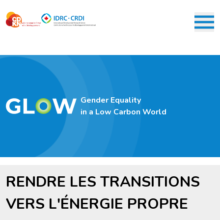
Aller
au
contenu
M
principal
Gender Equality
in a Low Carbon World
RENDRE LES TRANSITIONS
VERS L'ÉNERGIE PROPRE