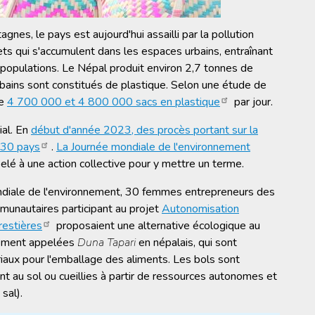
nes, le pays est aujourd'hui assailli par la pollution
s qui s'accumulent dans les espaces urbains, entraînant
opulations. Le Népal produit environ 2,7 tonnes de
bains sont constitués de plastique. Selon une étude de
re
4 700 000 et 4 800 000 sacs en plastique
par jour.
ial. En
début d'année 2023, des procès portant sur la
e 30 pays
.
La Journée mondiale de l'environnement
pelé à une action collective pour y mettre un terme.
diale de l'environnement, 30 femmes entrepreneurs des
mmunautaires participant au projet
Autonomisation
restières
proposaient une alternative écologique au
galement appelées
Duna Tapari
en népalais, qui sont
aux pour l'emballage des aliments. Les bols sont
nt au sol ou cueillies à partir de ressources autonomes et
 sal).