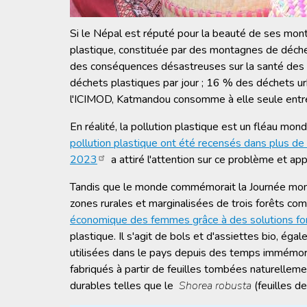
Si le Népal est réputé pour la beauté de ses montag
plastique, constituée par des montagnes de déchet
des conséquences désastreuses sur la santé des p
déchets plastiques par jour ; 16 % des déchets ur
l'ICIMOD, Katmandou consomme à elle seule ent
En réalité, la pollution plastique est un fléau mond
pollution plastique ont été recensés dans plus d
2023
a attiré l'attention sur ce problème et ap
Tandis que le monde commémorait la Journée mon
zones rurales et marginalisées de trois forêts co
économique des femmes grâce à des solutions fo
plastique. Il s'agit de bols et d'assiettes bio, é
utilisées dans le pays depuis des temps immémori
fabriqués à partir de feuilles tombées naturelleme
durables telles que le
Shorea robusta
(feuilles de