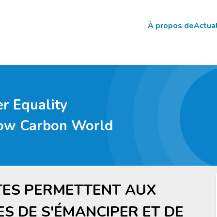
À propos de
Actual
Main
navigation
r Equality
Low Carbon World
TES PERMETTENT AUX
S DE S'ÉMANCIPER ET DE